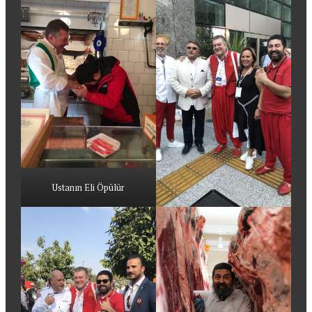
Ustanın Eli Öpülür