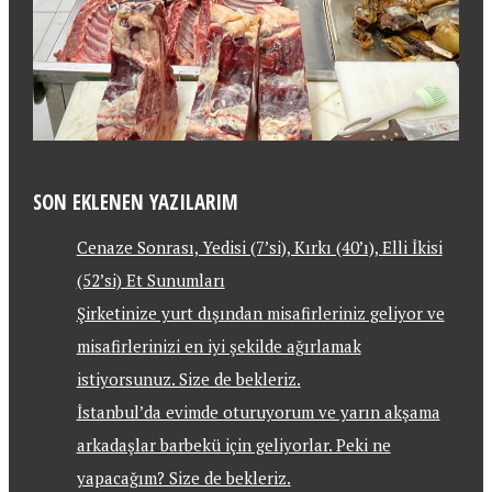
SON EKLENEN YAZILARIM
Cenaze Sonrası, Yedisi (7’si), Kırkı (40’ı), Elli İkisi
(52’si) Et Sunumları
Şirketinize yurt dışından misafirleriniz geliyor ve
misafirlerinizi en iyi şekilde ağırlamak
istiyorsunuz. Size de bekleriz.
İstanbul’da evimde oturuyorum ve yarın akşama
arkadaşlar barbekü için geliyorlar. Peki ne
yapacağım? Size de bekleriz.