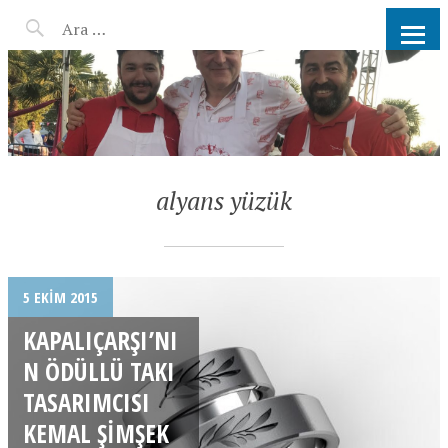
AHMET KATER KÖMÜR
ATEŞINDE BARBEKÜ, IZGARA,
MANGAL PARTISI
HIZMETLERI
alyans yüzük
5 EKIM 2015
KAPALIÇARŞI’NI
N ÖDÜLLÜ TAKI
TASARIMCISI
KEMAL ŞIMŞEK