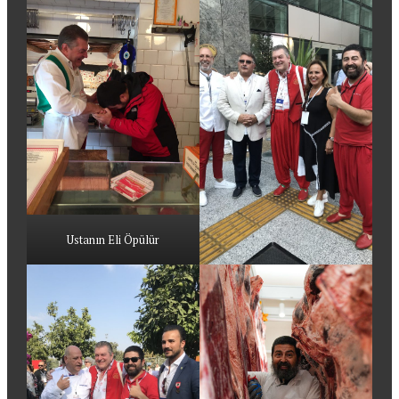
Ustanın Eli Öpülür