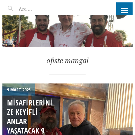
AHMET KATER KÖMÜR
ATEŞINDE BARBEKÜ, IZGARA,
MANGAL PARTISI
HIZMETLERI
ofiste mangal
9 MART 2025
MISAFIRLERINI
ZE KEYIFLI
ANLAR
YAŞATACAK 9