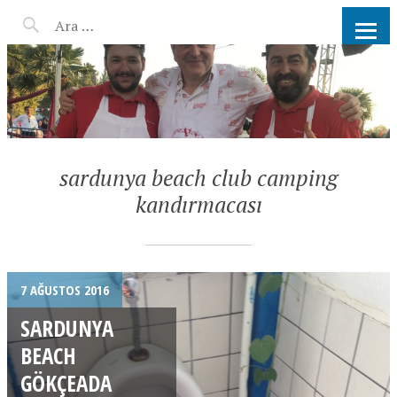
AHMET KATER KÖMÜR
ATEŞINDE BARBEKÜ, IZGARA,
MANGAL PARTISI
HIZMETLERI
sardunya beach club camping
kandırmacası
7 AĞUSTOS 2016
SARDUNYA
BEACH
GÖKÇEADA