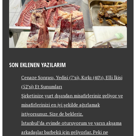
SON EKLENEN YAZILARIM
Cenaze Sonrası, Yedisi (7’si), Kırkı (40’ı), Elli İkisi
(52’si) Et Sunumları
Şirketinize yurt dışından misafirleriniz geliyor ve
misafirlerinizi en iyi şekilde ağırlamak
istiyorsunuz. Size de bekleriz.
İstanbul’da evimde oturuyorum ve yarın akşama
arkadaşlar barbekü için geliyorlar. Peki ne