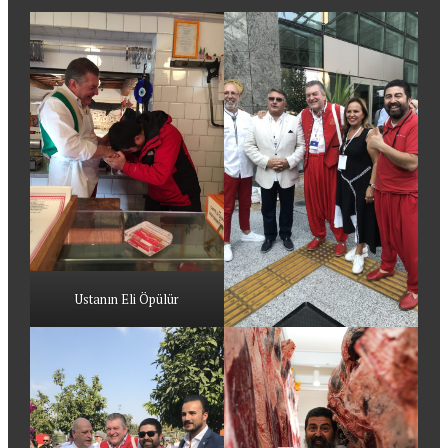
Ustanın Eli Öpülür