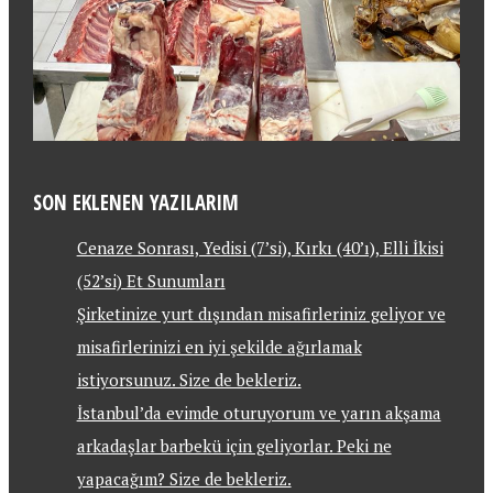
SON EKLENEN YAZILARIM
Cenaze Sonrası, Yedisi (7’si), Kırkı (40’ı), Elli İkisi
(52’si) Et Sunumları
Şirketinize yurt dışından misafirleriniz geliyor ve
misafirlerinizi en iyi şekilde ağırlamak
istiyorsunuz. Size de bekleriz.
İstanbul’da evimde oturuyorum ve yarın akşama
arkadaşlar barbekü için geliyorlar. Peki ne
yapacağım? Size de bekleriz.