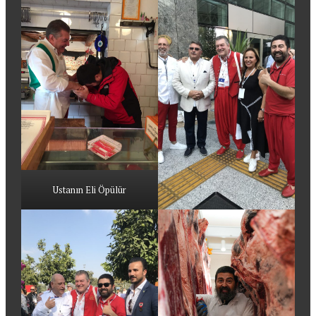
Ustanın Eli Öpülür