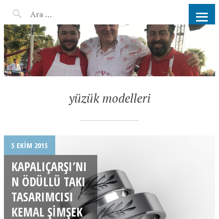
AHMET KATER KÖMÜR
ATEŞINDE BARBEKÜ, IZGARA,
MANGAL PARTISI
HIZMETLERI
yüzük modelleri
5 EKIM 2015
KAPALIÇARŞI’NI
N ÖDÜLLÜ TAKI
TASARIMCISI
KEMAL ŞIMŞEK