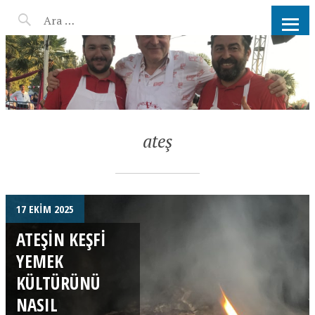
AHMET KATER KÖMÜR
ATEŞINDE BARBEKÜ, IZGARA,
MANGAL PARTISI
HIZMETLERI
ateş
17 EKIM 2025
ATEŞIN KEŞFI
YEMEK
KÜLTÜRÜNÜ
NASIL