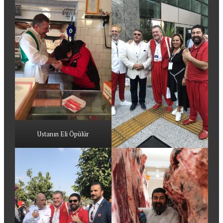
Ustanın Eli Öpülür