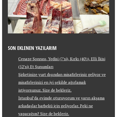
SON EKLENEN YAZILARIM
Cenaze Sonrası, Yedisi (7’si), Kırkı (40’ı), Elli İkisi
(52’si) Et Sunumları
Şirketinize yurt dışından misafirleriniz geliyor ve
misafirlerinizi en iyi şekilde ağırlamak
istiyorsunuz. Size de bekleriz.
İstanbul’da evimde oturuyorum ve yarın akşama
arkadaşlar barbekü için geliyorlar. Peki ne
yapacağım? Size de bekleriz.