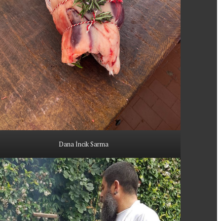
Dana İncik Sarma