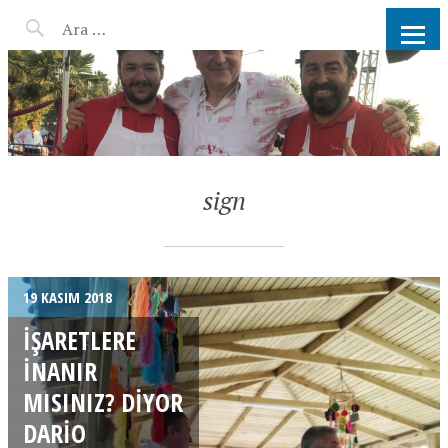
AHMET KATER KÖMÜR
ATEŞINDE BARBEKÜ, IZGARA,
MANGAL PARTISI
HIZMETLERI
sign
19 KASIM 2018
İŞARETLERE
INANIR
MISINIZ? DIYOR
DARIO