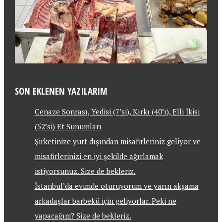
SON EKLENEN YAZILARIM
Cenaze Sonrası, Yedisi (7’si), Kırkı (40’ı), Elli İkisi
(52’si) Et Sunumları
Şirketinize yurt dışından misafirleriniz geliyor ve
misafirlerinizi en iyi şekilde ağırlamak
istiyorsunuz. Size de bekleriz.
İstanbul’da evimde oturuyorum ve yarın akşama
arkadaşlar barbekü için geliyorlar. Peki ne
yapacağım? Size de bekleriz.