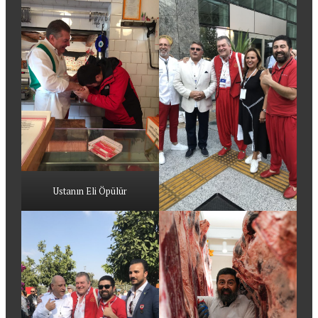
Ustanın Eli Öpülür