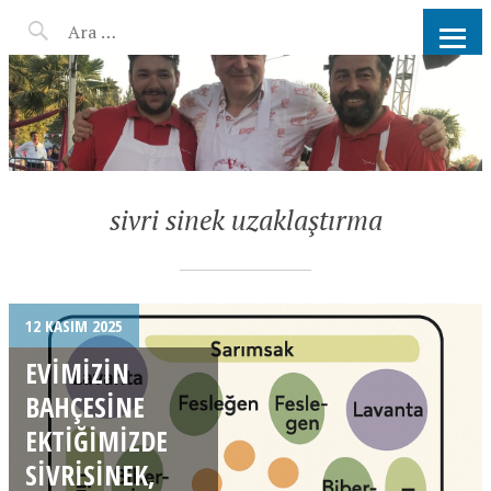
AHMET KATER KÖMÜR
ATEŞINDE BARBEKÜ, IZGARA,
MANGAL PARTISI
HIZMETLERI
sivri sinek uzaklaştırma
12 KASIM 2025
EVIMIZIN
BAHÇESINE
EKTIĞIMIZDE
SIVRISINEK,