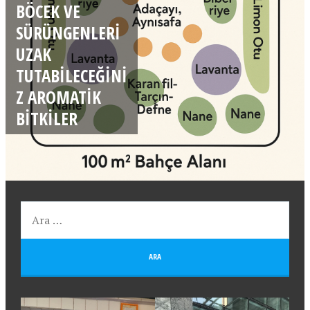
BÖCEK VE
SÜRÜNGENLERI
UZAK
TUTABILECEĞINI
Z AROMATIK
BITKILER