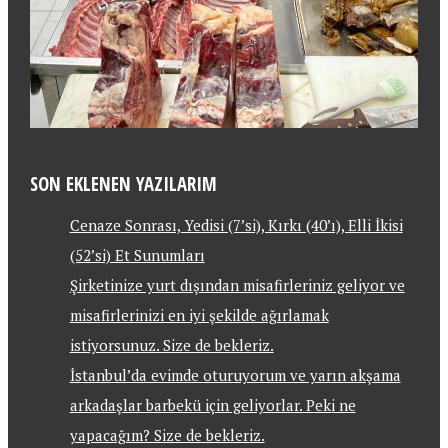
SON EKLENEN YAZILARIM
Cenaze Sonrası, Yedisi (7’si), Kırkı (40’ı), Elli İkisi
(52’si) Et Sunumları
Şirketinize yurt dışından misafirleriniz geliyor ve
misafirlerinizi en iyi şekilde ağırlamak
istiyorsunuz. Size de bekleriz.
İstanbul’da evimde oturuyorum ve yarın akşama
arkadaşlar barbekü için geliyorlar. Peki ne
yapacağım? Size de bekleriz.