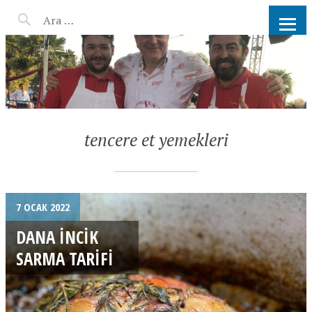
AHMET KATER KÖMÜR
ATEŞINDE BARBEKÜ, IZGARA,
MANGAL PARTISI
HIZMETLERI
tencere et yemekleri
7 OCAK 2022
DANA İNCIK
SARMA TARIFI