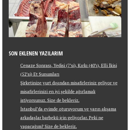
SON EKLENEN YAZILARIM
Cenaze Sonrası, Yedisi (7’si), Kırkı (40’ı), Elli İkisi
(52’si) Et Sunumları
Şirketinize yurt dışından misafirleriniz geliyor ve
misafirlerinizi en iyi şekilde ağırlamak
istiyorsunuz. Size de bekleriz.
İstanbul’da evimde oturuyorum ve yarın akşama
arkadaşlar barbekü için geliyorlar. Peki ne
yapacağım? Size de bekleriz.