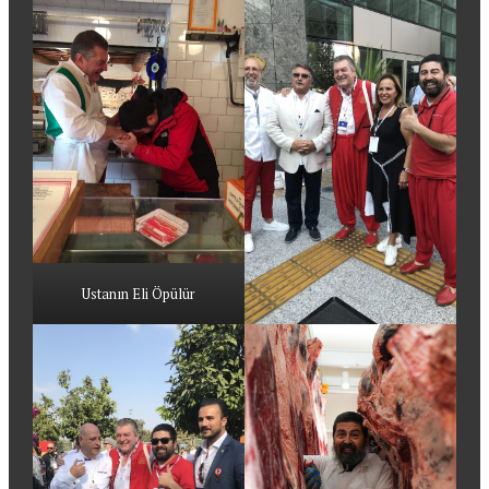
Ustanın Eli Öpülür