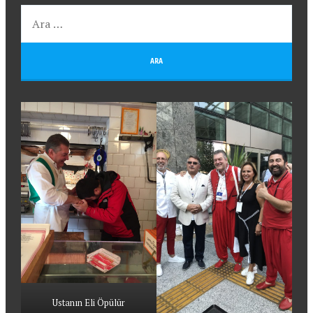
Ustanın Eli Öpülür