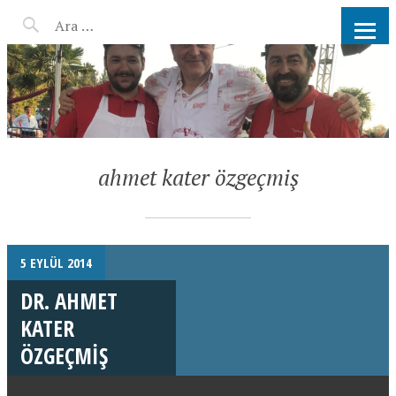
AHMET KATER KÖMÜR
ATEŞINDE BARBEKÜ, IZGARA,
MANGAL PARTISI
HIZMETLERI
ahmet kater özgeçmiş
5 EYLÜL 2014
DR. AHMET
KATER
ÖZGEÇMIŞ