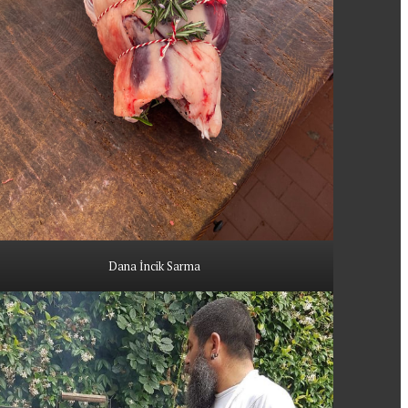
Dana İncik Sarma