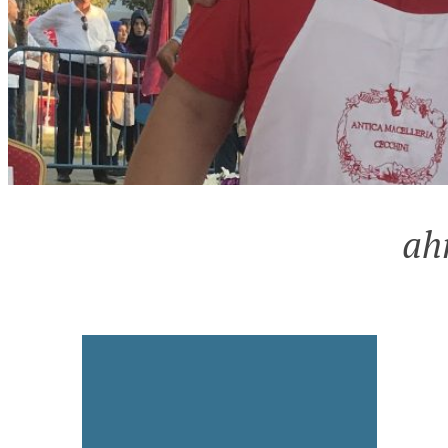
ah
AL