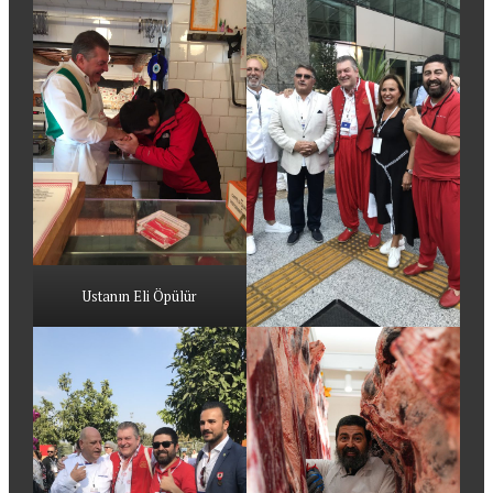
Ustanın Eli Öpülür