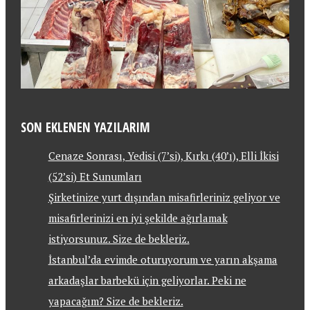
SON EKLENEN YAZILARIM
Cenaze Sonrası, Yedisi (7’si), Kırkı (40’ı), Elli İkisi
(52’si) Et Sunumları
Şirketinize yurt dışından misafirleriniz geliyor ve
misafirlerinizi en iyi şekilde ağırlamak
istiyorsunuz. Size de bekleriz.
İstanbul’da evimde oturuyorum ve yarın akşama
arkadaşlar barbekü için geliyorlar. Peki ne
yapacağım? Size de bekleriz.