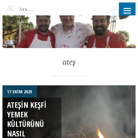
AHMET KATER KÖMÜR
ATEŞINDE BARBEKÜ, IZGARA,
MANGAL PARTISI
HIZMETLERI
ateş
17 EKIM 2025
ATEŞIN KEŞFI
YEMEK
KÜLTÜRÜNÜ
NASIL