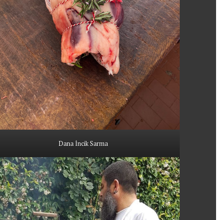
Dana İncik Sarma