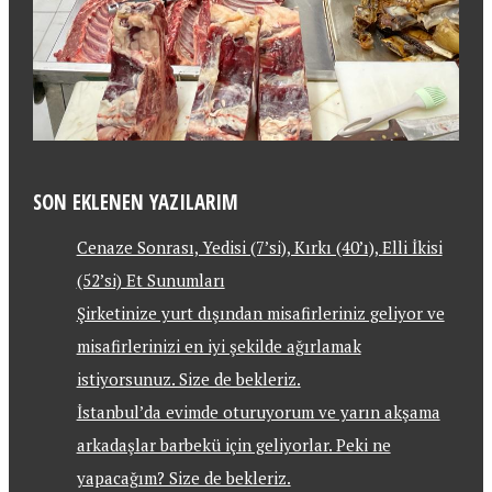
SON EKLENEN YAZILARIM
Cenaze Sonrası, Yedisi (7’si), Kırkı (40’ı), Elli İkisi
(52’si) Et Sunumları
Şirketinize yurt dışından misafirleriniz geliyor ve
misafirlerinizi en iyi şekilde ağırlamak
istiyorsunuz. Size de bekleriz.
İstanbul’da evimde oturuyorum ve yarın akşama
arkadaşlar barbekü için geliyorlar. Peki ne
yapacağım? Size de bekleriz.