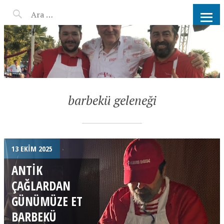
AHMET KATER KÖMÜR
ATEŞINDE BARBEKÜ, IZGARA,
MANGAL PARTISI
HIZMETLERI
barbekü geleneği
13 EKIM 2025
ANTIK
ÇAĞLARDAN
GÜNÜMÜZE ET
BARBEKÜ