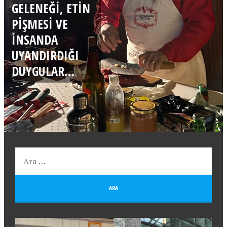
GELENEĞI, ETIN
PIŞMESI VE
INSANDA
UYANDIRDIĞI
DUYGULAR…