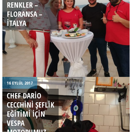
RENKLER –
FLORANSA –
İTALYA
16 EYLÜL 2017
CHEF DARIO
CECCHINI ŞEFLIK
EĞITIMI IÇIN
VESPA
MOTORUMUZ