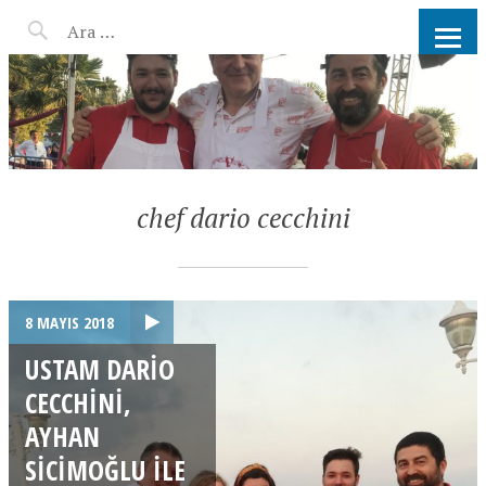
AHMET KATER KÖMÜR
ATEŞINDE BARBEKÜ, IZGARA,
MANGAL PARTISI
HIZMETLERI
chef dario cecchini
8 MAYIS 2018
USTAM DARIO
CECCHINI,
AYHAN
SICIMOĞLU ILE