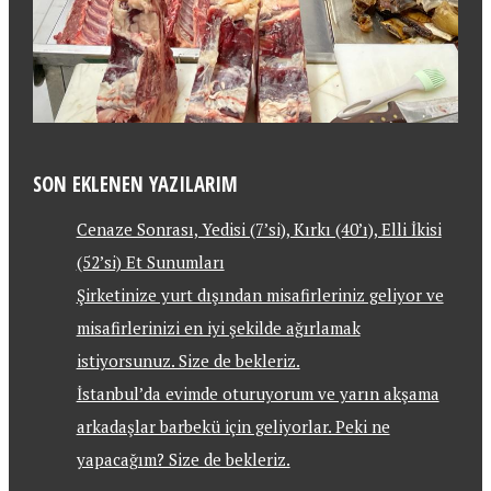
SON EKLENEN YAZILARIM
Cenaze Sonrası, Yedisi (7’si), Kırkı (40’ı), Elli İkisi
(52’si) Et Sunumları
Şirketinize yurt dışından misafirleriniz geliyor ve
misafirlerinizi en iyi şekilde ağırlamak
istiyorsunuz. Size de bekleriz.
İstanbul’da evimde oturuyorum ve yarın akşama
arkadaşlar barbekü için geliyorlar. Peki ne
yapacağım? Size de bekleriz.