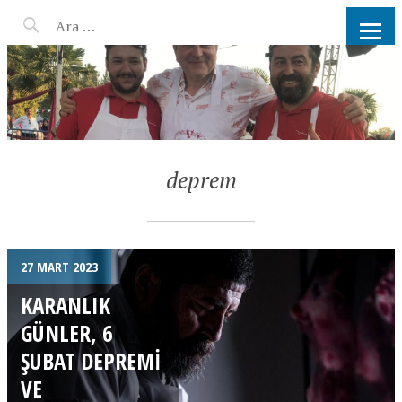
AHMET KATER KÖMÜR
ATEŞINDE BARBEKÜ, IZGARA,
MANGAL PARTISI
HIZMETLERI
deprem
27 MART 2023
KARANLIK
GÜNLER, 6
ŞUBAT DEPREMI
VE