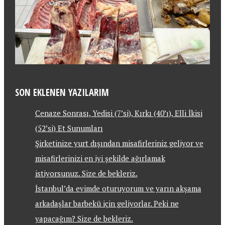
SON EKLENEN YAZILARIM
Cenaze Sonrası, Yedisi (7’si), Kırkı (40’ı), Elli İkisi
(52’si) Et Sunumları
Şirketinize yurt dışından misafirleriniz geliyor ve
misafirlerinizi en iyi şekilde ağırlamak
istiyorsunuz. Size de bekleriz.
İstanbul’da evimde oturuyorum ve yarın akşama
arkadaşlar barbekü için geliyorlar. Peki ne
yapacağım? Size de bekleriz.