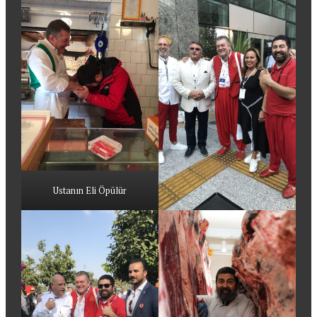
Ustanın Eli Öpülür