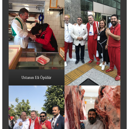
Ustanın Eli Öpülür