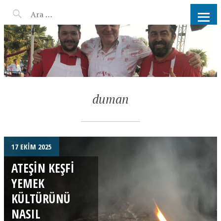
AHMET KATER KÖMÜR
ATEŞINDE BARBEKÜ, IZGARA,
MANGAL PARTISI
HIZMETLERI
duman
17 EKIM 2025
ATEŞIN KEŞFI
YEMEK
KÜLTÜRÜNÜ
NASIL