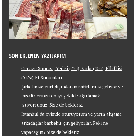
SON EKLENEN YAZILARIM
Cenaze Sonrası, Yedisi (7’si), Kırkı (40’ı), Elli İkisi
(52’si) Et Sunumları
Şirketinize yurt dışından misafirleriniz geliyor ve
misafirlerinizi en iyi şekilde ağırlamak
istiyorsunuz. Size de bekleriz.
İstanbul’da evimde oturuyorum ve yarın akşama
arkadaşlar barbekü için geliyorlar. Peki ne
yapacağım? Size de bekleriz.