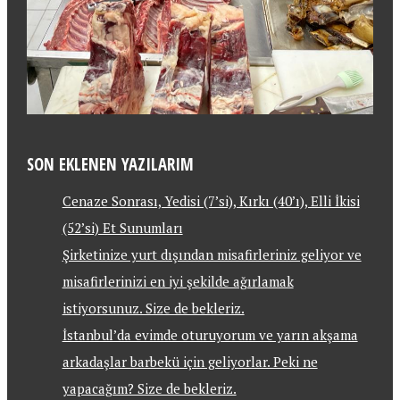
SON EKLENEN YAZILARIM
Cenaze Sonrası, Yedisi (7’si), Kırkı (40’ı), Elli İkisi
(52’si) Et Sunumları
Şirketinize yurt dışından misafirleriniz geliyor ve
misafirlerinizi en iyi şekilde ağırlamak
istiyorsunuz. Size de bekleriz.
İstanbul’da evimde oturuyorum ve yarın akşama
arkadaşlar barbekü için geliyorlar. Peki ne
yapacağım? Size de bekleriz.