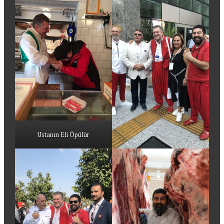
Ustanın Eli Öpülür