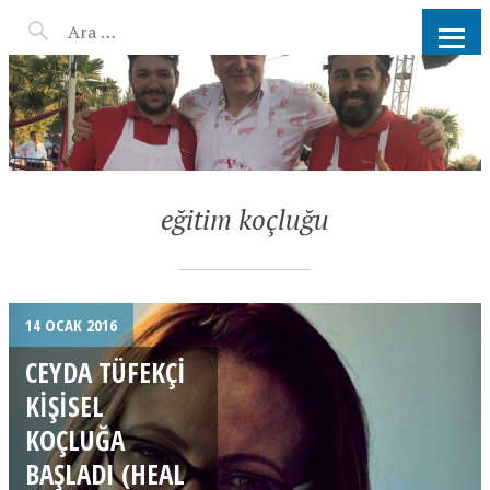
AHMET KATER KÖMÜR
ATEŞINDE BARBEKÜ, IZGARA,
MANGAL PARTISI
HIZMETLERI
eğitim koçluğu
14 OCAK 2016
CEYDA TÜFEKÇI
KIŞISEL
KOÇLUĞA
BAŞLADI (HEAL