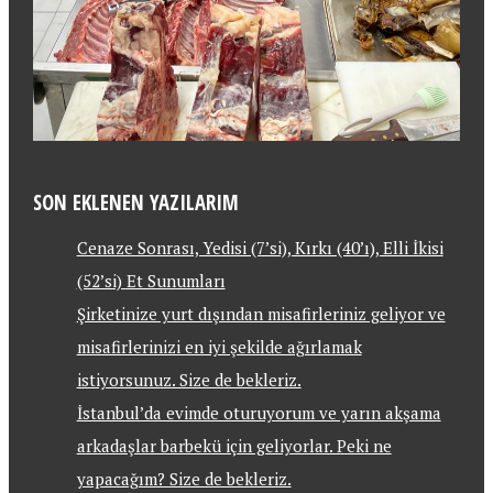
SON EKLENEN YAZILARIM
Cenaze Sonrası, Yedisi (7’si), Kırkı (40’ı), Elli İkisi
(52’si) Et Sunumları
Şirketinize yurt dışından misafirleriniz geliyor ve
misafirlerinizi en iyi şekilde ağırlamak
istiyorsunuz. Size de bekleriz.
İstanbul’da evimde oturuyorum ve yarın akşama
arkadaşlar barbekü için geliyorlar. Peki ne
yapacağım? Size de bekleriz.