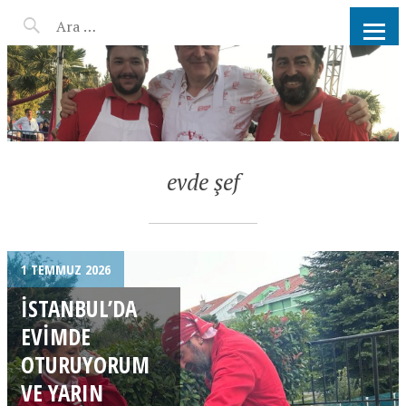
AHMET KATER KÖMÜR
ATEŞINDE BARBEKÜ, IZGARA,
MANGAL PARTISI
HIZMETLERI
evde şef
1 TEMMUZ 2026
İSTANBUL’DA
EVIMDE
OTURUYORUM
VE YARIN