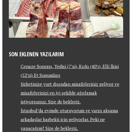
SON EKLENEN YAZILARIM
Cenaze Sonrası, Yedisi (7’si), Kırkı (40’ı), Elli İkisi
(52’si) Et Sunumları
Şirketinize yurt dışından misafirleriniz geliyor ve
misafirlerinizi en iyi şekilde ağırlamak
istiyorsunuz. Size de bekleriz.
İstanbul’da evimde oturuyorum ve yarın akşama
arkadaşlar barbekü için geliyorlar. Peki ne
yapacağım? Size de bekleriz.