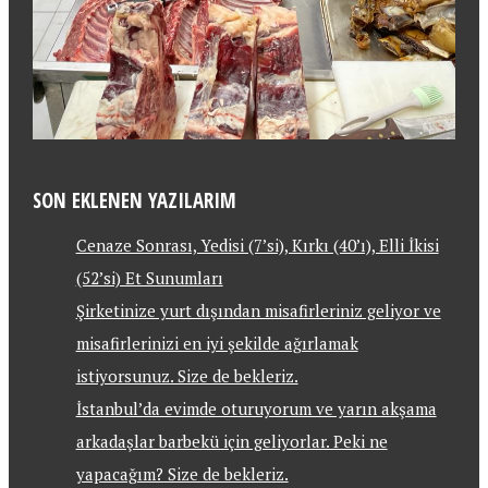
SON EKLENEN YAZILARIM
Cenaze Sonrası, Yedisi (7’si), Kırkı (40’ı), Elli İkisi
(52’si) Et Sunumları
Şirketinize yurt dışından misafirleriniz geliyor ve
misafirlerinizi en iyi şekilde ağırlamak
istiyorsunuz. Size de bekleriz.
İstanbul’da evimde oturuyorum ve yarın akşama
arkadaşlar barbekü için geliyorlar. Peki ne
yapacağım? Size de bekleriz.