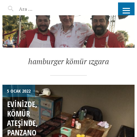
AHMET KATER KÖMÜR
ATEŞINDE BARBEKÜ, IZGARA,
MANGAL PARTISI
HIZMETLERI
hamburger kömür ızgara
5 OCAK 2022
EVINIZDE,
KÖMÜR
ATEŞINDE,
PANZANO