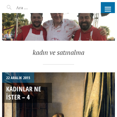
AHMET KATER KÖMÜR
ATEŞINDE BARBEKÜ, IZGARA,
MANGAL PARTISI
HIZMETLERI
kadın ve satınalma
22 ARALIK 2015
KADINLAR NE
ISTER – 4