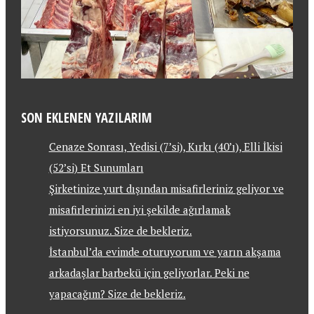
SON EKLENEN YAZILARIM
Cenaze Sonrası, Yedisi (7’si), Kırkı (40’ı), Elli İkisi
(52’si) Et Sunumları
Şirketinize yurt dışından misafirleriniz geliyor ve
misafirlerinizi en iyi şekilde ağırlamak
istiyorsunuz. Size de bekleriz.
İstanbul’da evimde oturuyorum ve yarın akşama
arkadaşlar barbekü için geliyorlar. Peki ne
yapacağım? Size de bekleriz.