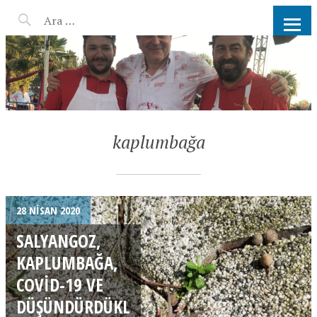
AHMET KATER KÖMÜR
ATEŞINDE BARBEKÜ, IZGARA,
MANGAL PARTISI
HIZMETLERI
kaplumbağa
28 NISAN 2020
SALYANGOZ,
KAPLUMBAĞA,
COVID-19 VE
DÜŞÜNDÜRDÜKL