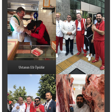
Ustanın Eli Öpülür