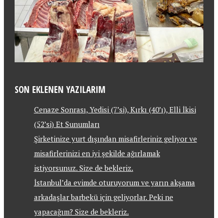
SON EKLENEN YAZILARIM
Cenaze Sonrası, Yedisi (7’si), Kırkı (40’ı), Elli İkisi
(52’si) Et Sunumları
Şirketinize yurt dışından misafirleriniz geliyor ve
misafirlerinizi en iyi şekilde ağırlamak
istiyorsunuz. Size de bekleriz.
İstanbul’da evimde oturuyorum ve yarın akşama
arkadaşlar barbekü için geliyorlar. Peki ne
yapacağım? Size de bekleriz.