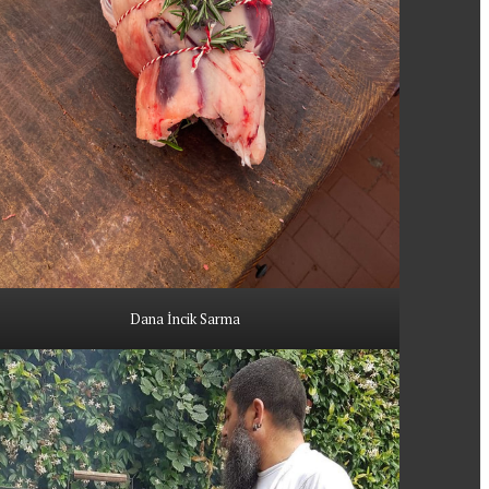
Dana İncik Sarma