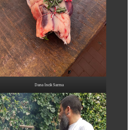
Dana İncik Sarma