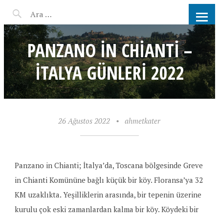
AHMET KATER KÖMÜR
ATEŞINDE BARBEKÜ, IZGARA,
PANZANO IN CHIANTI –
MANGAL PARTISI
İTALYA GÜNLERI 2022
HIZMETLERI
26 Ağustos 2022
•
ahmetkater
Panzano in Chianti; İtalya’da, Toscana bölgesinde Greve
in Chianti Komününe bağlı küçük bir köy. Floransa’ya 32
KM uzaklıkta. Yeşilliklerin arasında, bir tepenin üzerine
kurulu çok eski zamanlardan kalma bir köy. Köydeki bir