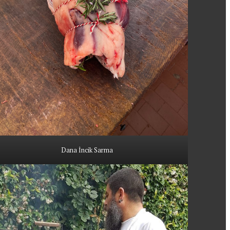
Dana İncik Sarma