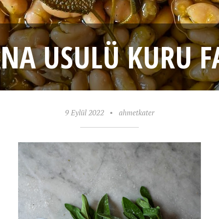
ANA USULÜ KURU FA
9 Eylül 2022
•
ahmetkater