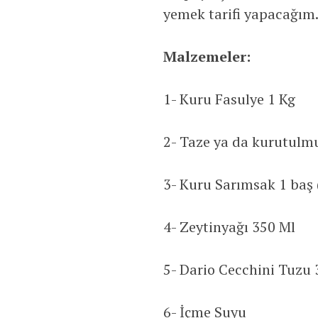
yemek tarifi yapacağım
Malzemeler:
1- Kuru Fasulye 1 Kg
2- Taze ya da kurutulm
3- Kuru Sarımsak 1 baş 
4- Zeytinyağı 350 Ml
5- Dario Cecchini Tuzu 3
6- İçme Suyu