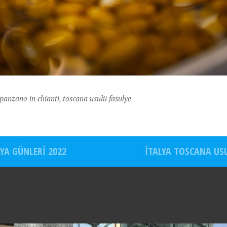
panzano in chianti
,
toscana usulü fasulye
YA GÜNLERI 2022
İTALYA TOSCANA US