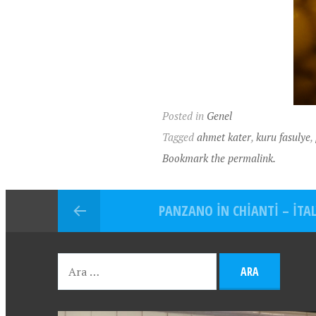
Posted in
Genel
Tagged
ahmet kater
,
kuru fasulye
,
Bookmark the permalink.
PANZANO IN CHIANTI – İTAL