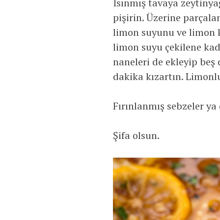
Isınmış tavaya zeytinya
pişirin. Üzerine parçala
limon suyunu ve limon k
limon suyu çekilene kad
naneleri de ekleyip beş
dakika kızartın. Limonl
Fırınlanmış sebzeler ya d
Şifa olsun.