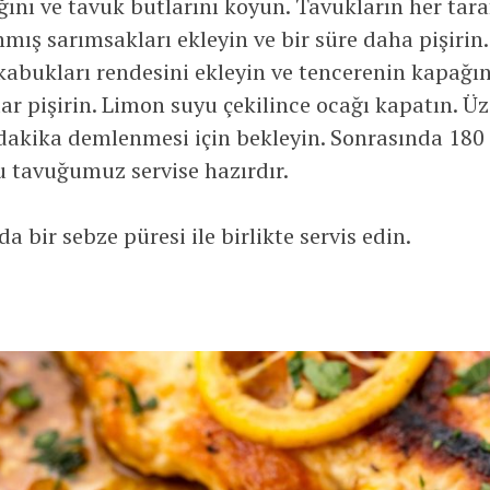
ğını ve tavuk butlarını koyun. Tavukların her tara
nmış sarımsakları ekleyin ve bir süre daha pişirin
abukları rendesini ekleyin ve tencerenin kapağını
ar pişirin. Limon suyu çekilince ocağı kapatın. Ü
 dakika demlenmesi için bekleyin. Sonrasında 180 
u tavuğumuz servise hazırdır.
a bir sebze püresi ile birlikte servis edin.