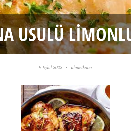
NA USULÜ LIMONLU
9 Eylül 2022
•
ahmetkater