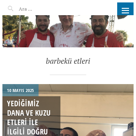
AHMET KATER KÖMÜR
ATEŞINDE BARBEKÜ, IZGARA,
MANGAL PARTISI
HIZMETLERI
barbekü etleri
10 MAYIS 2025
YEDIĞIMIZ
DANA VE KUZU
ETLERI ILE
ILGILI DOĞRU