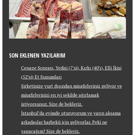
SON EKLENEN YAZILARIM
Cenaze Sonrası, Yedisi (7’si), Kırkı (40’ı), Elli İkisi
(52’si) Et Sunumları
Şirketinize yurt dışından misafirleriniz geliyor ve
misafirlerinizi en iyi şekilde ağırlamak
istiyorsunuz. Size de bekleriz.
İstanbul’da evimde oturuyorum ve yarın akşama
arkadaşlar barbekü için geliyorlar. Peki ne
yapacağım? Size de bekleriz.