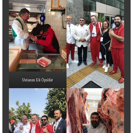
Ustanın Eli Öpülür