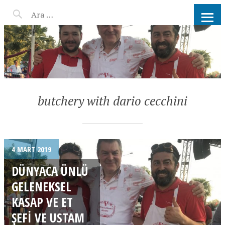
AHMET KATER KÖMÜR
ATEŞINDE BARBEKÜ, IZGARA,
MANGAL PARTISI
HIZMETLERI
butchery with dario cecchini
4 MART 2019
DÜNYACA ÜNLÜ
GELENEKSEL
KASAP VE ET
ŞEFI VE USTAM