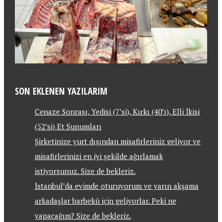
SON EKLENEN YAZILARIM
Cenaze Sonrası, Yedisi (7’si), Kırkı (40’ı), Elli İkisi
(52’si) Et Sunumları
Şirketinize yurt dışından misafirleriniz geliyor ve
misafirlerinizi en iyi şekilde ağırlamak
istiyorsunuz. Size de bekleriz.
İstanbul’da evimde oturuyorum ve yarın akşama
arkadaşlar barbekü için geliyorlar. Peki ne
yapacağım? Size de bekleriz.