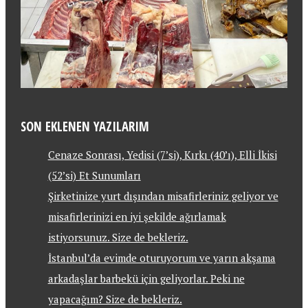
SON EKLENEN YAZILARIM
Cenaze Sonrası, Yedisi (7’si), Kırkı (40’ı), Elli İkisi
(52’si) Et Sunumları
Şirketinize yurt dışından misafirleriniz geliyor ve
misafirlerinizi en iyi şekilde ağırlamak
istiyorsunuz. Size de bekleriz.
İstanbul’da evimde oturuyorum ve yarın akşama
arkadaşlar barbekü için geliyorlar. Peki ne
yapacağım? Size de bekleriz.