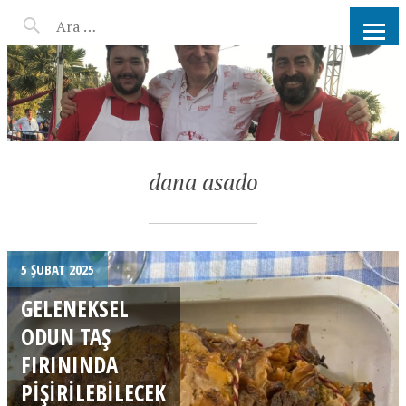
AHMET KATER KÖMÜR
ATEŞINDE BARBEKÜ, IZGARA,
MANGAL PARTISI
HIZMETLERI
dana asado
5 ŞUBAT 2025
GELENEKSEL
ODUN TAŞ
FIRININDA
PIŞIRILEBILECEK