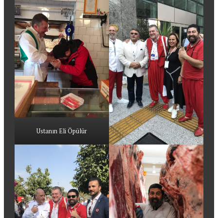
Ustanın Eli Öpülür