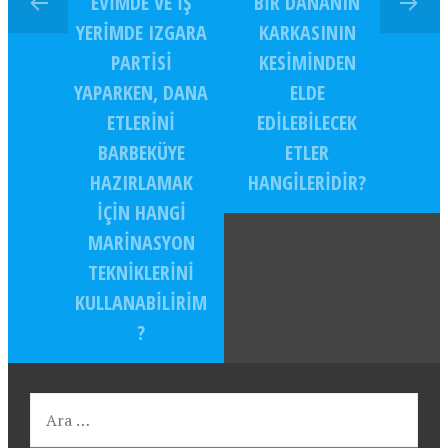
EVIMDE VE IŞ
BIR DANANIN
YERIMDE IZGARA
KARKASININ
PARTISI
KESIMINDEN
YAPARKEN, DANA
ELDE
ETLERINI
EDILEBILECEK
BARBEKÜYE
ETLER
HAZIRLAMAK
HANGILERIDIR?
IÇIN HANGI
MARINASYON
TEKNIKLERINI
KULLANABILIRIM
?