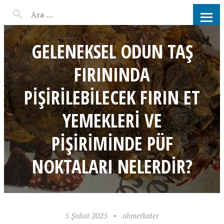
AHMET KATER KÖMÜR
ATEŞINDE BARBEKÜ, IZGARA,
GELENEKSEL ODUN TAŞ
MANGAL PARTISI
FIRININDA
HIZMETLERI
PIŞIRILEBILECEK FIRIN ET
YEMEKLERI VE
PIŞIRIMINDE PÜF
NOKTALARI NELERDIR?
5 Şubat 2025
•
ahmetkater