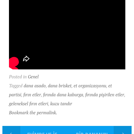
Posted in
Genel
Tagged
dana asado
,
dana brisket
,
et organizasyonu
,
et
partisi
,
fırın etler
,
fırında dana kaburga
,
fırında pişirilen etler
,
geleneksel fırın etleri
,
kuzu tandır
Bookmark the permalink.