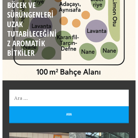
BÖCEK VE
SÜRÜNGENLERI
UZAK
TUTABILECEĞINI
Z AROMATIK
BITKILER