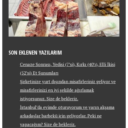
SON EKLENEN YAZILARIM
Cenaze Sonrası, Yedisi (7’si), Kırkı (40’ı), Elli İkisi
(52’si) Et Sunumları
Şirketinize yurt dışından misafirleriniz geliyor ve
misafirlerinizi en iyi şekilde ağırlamak
istiyorsunuz. Size de bekleriz.
İstanbul’da evimde oturuyorum ve yarın akşama
arkadaşlar barbekü için geliyorlar. Peki ne
yapacağım? Size de bekleriz.