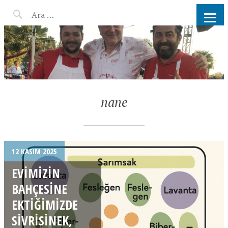
AHMET KATER KÖMÜR
ATEŞINDE BARBEKÜ, IZGARA,
MANGAL PARTISI
HIZMETLERI
nane
12 KASIM 2025
EVIMIZIN
BAHÇESINE
EKTIĞIMIZDE
SIVRISINEK,