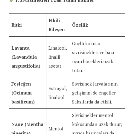
1. Sivrisinekleri Uzak Tutan Bitkiler
Etkili
Bitki
Özellik
Bileşen
Güçlü kokusu
Lavanta
Linalool,
sivrisinekleri ve bazı
(Lavandula
linalil
uçan böcekleri uzak
angustifolia)
asetat
tutar.
Fesleğen
Sivrisinek larvalarının
Estragol,
(Ocimum
gelişimini de engeller.
linalool
basilicum)
Saksılarda da etkili.
Sivrisinekler mentol
Nane (Mentha
kokusundan uzak durur;
Mentol
piperita)
ayrıca karıncaları da