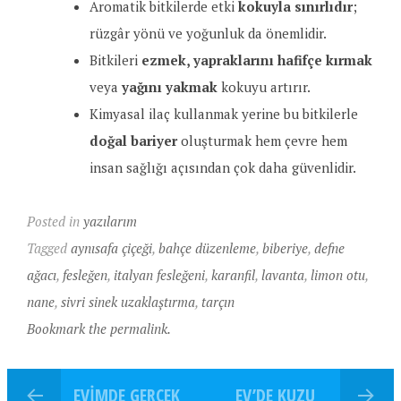
Aromatik bitkilerde etki
kokuyla sınırlıdır
;
rüzgâr yönü ve yoğunluk da önemlidir.
Bitkileri
ezmek, yapraklarını hafifçe kırmak
veya
yağını yakmak
kokuyu artırır.
Kimyasal ilaç kullanmak yerine bu bitkilerle
doğal bariyer
oluşturmak hem çevre hem
insan sağlığı açısından çok daha güvenlidir.
Posted in
yazılarım
Tagged
aynısafa çiçeği
,
bahçe düzenleme
,
biberiye
,
defne
ağacı
,
fesleğen
,
italyan fesleğeni
,
karanfil
,
lavanta
,
limon otu
,
nane
,
sivri sinek uzaklaştırma
,
tarçın
Bookmark the permalink.
EVIMDE GERÇEK
EV’DE KUZU