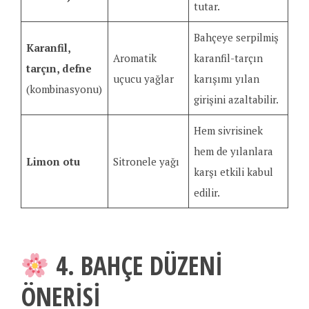
tutar.
Bahçeye serpilmiş
Karanfil,
Aromatik
karanfil-tarçın
tarçın, defne
uçucu yağlar
karışımı yılan
(kombinasyonu)
girişini azaltabilir.
Hem sivrisinek
hem de yılanlara
Limon otu
Sitronele yağı
karşı etkili kabul
edilir.
4. BAHÇE DÜZENI
ÖNERISI