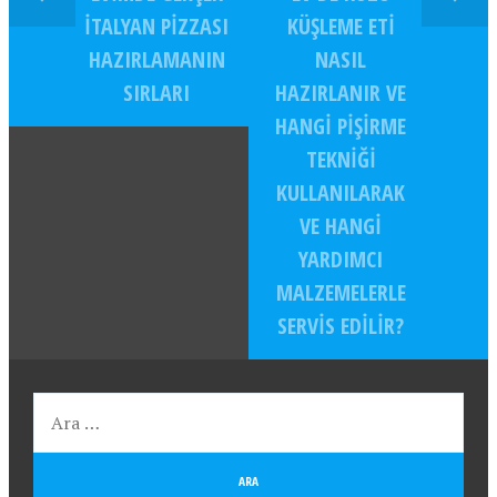
İTALYAN PIZZASI
KÜŞLEME ETI
HAZIRLAMANIN
NASIL
SIRLARI
HAZIRLANIR VE
HANGI PIŞIRME
TEKNIĞI
KULLANILARAK
VE HANGI
YARDIMCI
MALZEMELERLE
SERVIS EDILIR?