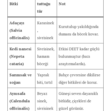
Bitki
tuttuğu
Not
tür
Adaçayı
Karasinek
Kurutulup yakıldığında
(Salvia
,
dumanı da böcek kovar.
officinalis)
sivrisinek
Kedi nanesi
Sivrisinek,
Etkisi DEET kadar güçlü
(Nepeta
hamam
bulunmuştur (bazı
cataria)
böceği
araştırmalarda).
Sarımsak ve
Yaprak
Bahçe çevresine dikilirse
soğan
biti, tırtıl
diğer bitkileri de korur.
Aynısafa
Beyaz
Güneşi seven dayanıklı
(Calendula
sinek,
bitkidir, çiçekleri de
officinalis)
sivrisinek
güzel görünür.