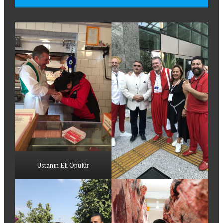
Ustanın Eli Öpülür