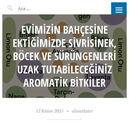
AHMET KATER KÖMÜR
ATEŞINDE BARBEKÜ, IZGARA,
EVIMIZIN BAHÇESINE
MANGAL PARTISI
EKTIĞIMIZDE SIVRISINEK,
HIZMETLERI
BÖCEK VE SÜRÜNGENLERI
UZAK TUTABILECEĞINIZ
AROMATIK BITKILER
12 Kasım 2025
•
ahmetkater