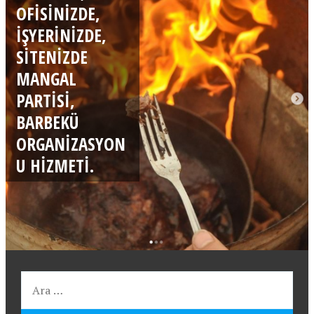
OFISINIZDE,
İŞYERINIZDE,
SITENIZDE
MANGAL
PARTISI,
BARBEKÜ
ORGANIZASYON
U HIZMETI.