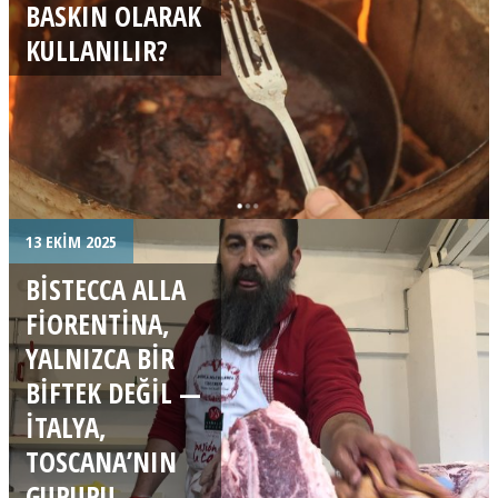
BASKIN OLARAK
KULLANILIR?
13 EKIM 2025
BISTECCA ALLA
FIORENTINA,
YALNIZCA BIR
BIFTEK DEĞIL —
İTALYA,
TOSCANA’NIN
GURURU…