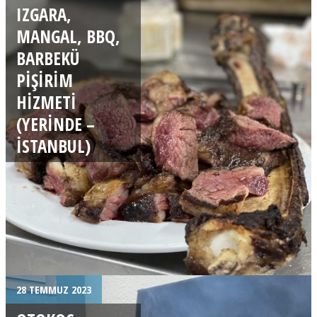
IZGARA,
MANGAL, BBQ,
BARBEKÜ
PIŞIRIM
HIZMETI
(YERINDE –
İSTANBUL)
28 TEMMUZ 2023