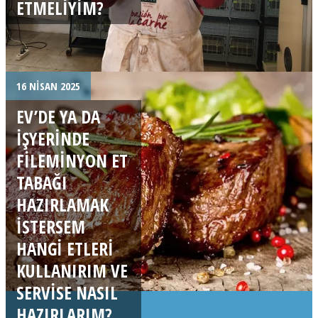
ETMELIYIM?
16 NISAN 2025
EV’DE YA DA
İŞYERINDE
FILEMINYON ET
TABAĞI
HAZIRLAMAK
ISTERSEM
HANGI ETLERI
KULLANIRIM VE
SERVISE NASIL
HAZIRLARIM?