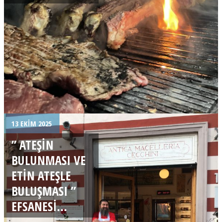
13 EKIM 2025
” ATEŞIN
BULUNMASI VE
ETIN ATEŞLE
BULUŞMASI ”
EFSANESI…