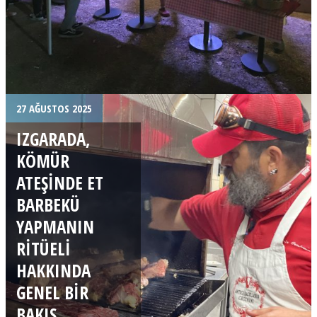
27 AĞUSTOS 2025
IZGARADA,
KÖMÜR
ATEŞINDE ET
BARBEKÜ
YAPMANIN
RITÜELI
HAKKINDA
GENEL BIR
BAKIŞ,