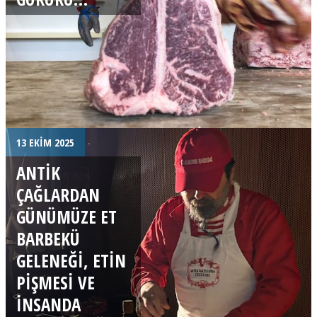
13 EKIM 2025
ANTIK
ÇAĞLARDAN
GÜNÜMÜZE ET
BARBEKÜ
GELENEĞI, ETIN
PIŞMESI VE
INSANDA