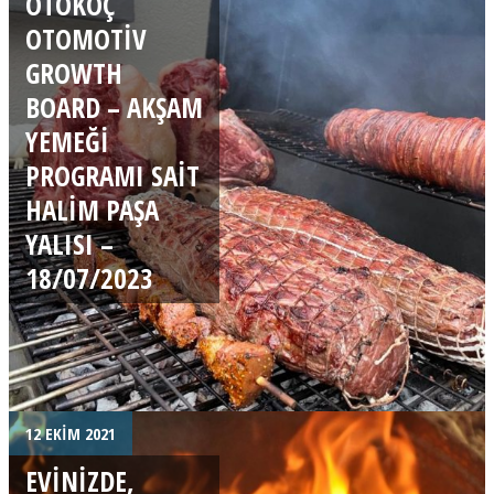
OTOKOÇ
OTOMOTIV
GROWTH
BOARD – AKŞAM
YEMEĞI
PROGRAMI SAIT
HALIM PAŞA
YALISI –
18/07/2023
12 EKIM 2021
EVINIZDE,