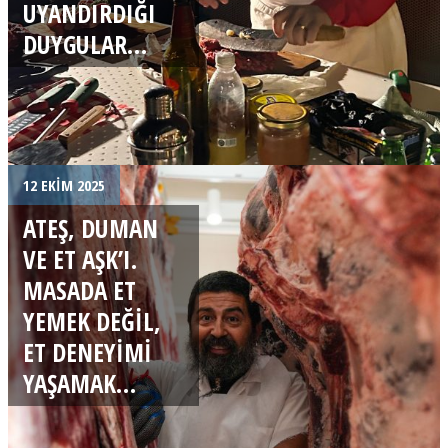
UYANDIRDIĞI
DUYGULAR…
12 EKIM 2025
ATEŞ, DUMAN
VE ET AŞK’I.
MASADA ET
YEMEK DEĞIL,
ET DENEYIMI
YAŞAMAK…