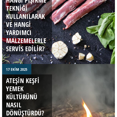
TEKNIĞI
KULLANILARAK
VE HANGI
YARDIMCI
MALZEMELERLE
SERVIS EDILIR?
17 EKIM 2025
ATEŞIN KEŞFI
YEMEK
KÜLTÜRÜNÜ
NASIL
DÖNÜŞTÜRDÜ?