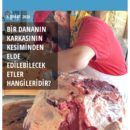
5 ŞUBAT 2025
BIR DANANIN
KARKASININ
KESIMINDEN
ELDE
EDILEBILECEK
ETLER
HANGILERIDIR?