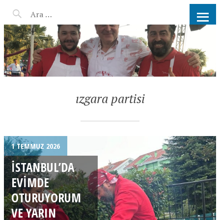
AHMET KATER KÖMÜR
ATEŞINDE BARBEKÜ, IZGARA,
MANGAL PARTISI
HIZMETLERI
ızgara partisi
1 TEMMUZ 2026
İSTANBUL’DA
EVIMDE
OTURUYORUM
VE YARIN