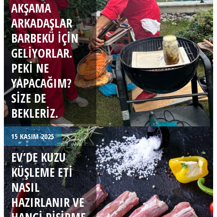
AKŞAMA
ARKADAŞLAR
BARBEKÜ IÇIN
GELIYORLAR.
PEKI NE
YAPACAĞIM?
SIZE DE
BEKLERIZ.
15 KASIM 2025
EV’DE KUZU
KÜŞLEME ETI
NASIL
HAZIRLANIR VE
HANGI PIŞIRME