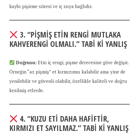
kaybı pişirme süresi ve iç ısıya bağlıdır.
3.
“PIŞMIŞ ETIN RENGI MUTLAKA
KAHVERENGI OLMALI.”
TABI KI YANLIŞ
Doğrusu:
Etin iç rengi, pişme derecesine göre değişir.
Örneğin “az pişmiş” et kırmızımsı kalabilir ama yine de
yenilebilir ve güvenli olabilir, özellikle kaliteli ve doğru
kesilmiş etlerde.
4.
“KUZU ETI DAHA HAFIFTIR,
KIRMIZI ET SAYILMAZ.”
TABI KI YANLIŞ