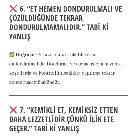
6.
“ET HEMEN DONDURULMALI VE
ÇÖZÜLDÜĞÜNDE TEKRAR
DONDURULMAMALIDIR.”
TABI KI
YANLIŞ
Doğrusu:
Et taze olarak tüketilecekse
dinlendirilmelidir. Dondurma ve çözme işlemi hijyenik
koşullarda ve kontrollü sıcaklıkta yapılırsa tekrar
dondurmak mümkündür.
7.
“KEMIKLI ET, KEMIKSIZ ETTEN
DAHA LEZZETLIDIR ÇÜNKÜ ILIK ETE
GEÇER.”
TABI KI YANLIŞ