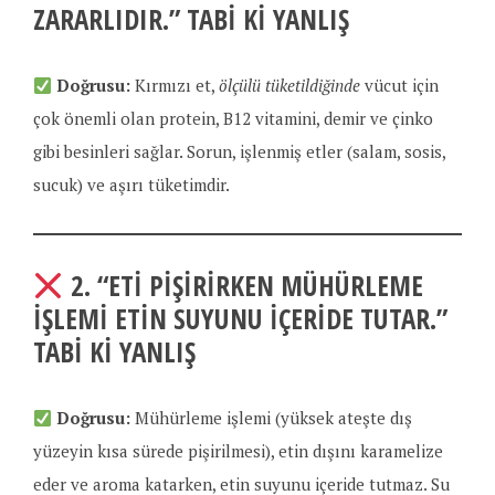
ZARARLIDIR.”
TABI KI YANLIŞ
Doğrusu:
Kırmızı et,
ölçülü tüketildiğinde
vücut için
çok önemli olan protein, B12 vitamini, demir ve çinko
gibi besinleri sağlar. Sorun, işlenmiş etler (salam, sosis,
sucuk) ve aşırı tüketimdir.
2.
“ETI PIŞIRIRKEN MÜHÜRLEME
IŞLEMI ETIN SUYUNU IÇERIDE TUTAR.”
TABI KI YANLIŞ
Doğrusu:
Mühürleme işlemi (yüksek ateşte dış
yüzeyin kısa sürede pişirilmesi), etin dışını karamelize
eder ve aroma katarken, etin suyunu içeride tutmaz. Su