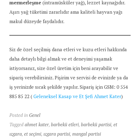
mermerleşme
(intramüsküler yağ), lezzet kaynağıdır.
Aşırı yağ tüketimi zararlıdır ama kaliteli hayvan yağı
makul düzeyde faydalıdır.
Siz de özel seçilmiş dana etleri ve kuzu etleri hakkında
daha detaylı bilgi almak ve et deneyimi yaşamak
istiyorsanız, size özel üretim için beni arayabilir ve
sipariş verebilirsiniz. Pişirim ve servisi de evinizde ya da
iş yerinizde sıcak şekilde yapılır. Sipariş için GSM: 0 554
885 85 22 (
Geleneksel Kasap ve Et Şefi Ahmet Kater
)
Posted in
Genel
Tagged
ahmet kater
,
barbekü etleri
,
barbekü partisi
,
et
ızgara
,
et seçimi
,
ızgara partisi
,
mangal partisi