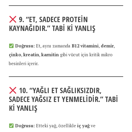
9.
“ET, SADECE PROTEIN
KAYNAĞIDIR.”
TABI KI YANLIŞ
Doğrusu:
Et, aynı zamanda
B12 vitamini
,
demir
,
çinko
,
kreatin
,
karnitin
gibi vücut için kritik mikro
besinleri içerir.
10.
“YAĞLI ET SAĞLIKSIZDIR,
SADECE YAĞSIZ ET YENMELIDIR.”
TABI
KI YANLIŞ
Doğrusu:
Etteki yağ, özellikle
iç yağ
ve