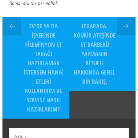
Bookmark the permalink.
EV’DE YA DA
IZGARADA,
İŞYERINDE
KÖMÜR ATEŞINDE
FILEMINYON ET
ET BARBEKÜ
TABAĞI
YAPMANIN
HAZIRLAMAK
RITÜELI
ISTERSEM HANGI
HAKKINDA GENEL
ETLERI
BIR BAKIŞ,
KULLANIRIM VE
SERVISE NASIL
HAZIRLARIM?