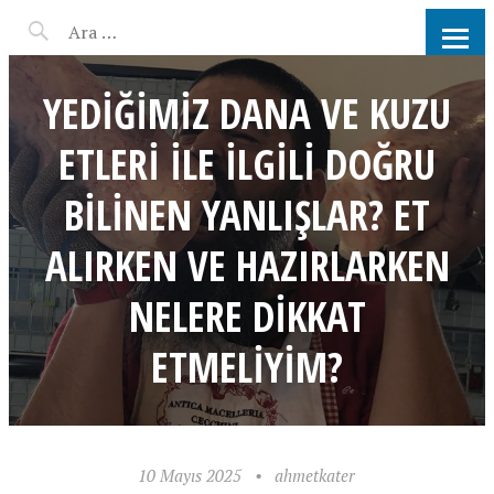
AHMET KATER KÖMÜR
ATEŞINDE BARBEKÜ, IZGARA,
YEDIĞIMIZ DANA VE KUZU
MANGAL PARTISI
ETLERI ILE ILGILI DOĞRU
HIZMETLERI
BILINEN YANLIŞLAR? ET
ALIRKEN VE HAZIRLARKEN
NELERE DIKKAT
ETMELIYIM?
10 Mayıs 2025
•
ahmetkater