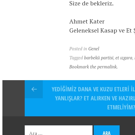
Size de bekleriz.
Ahmet Kater
Geleneksel Kasap ve Et 
Posted in
Genel
Tagged
barbekü partisi
,
et ızgara
,
Bookmark the permalink.
YEDIĞIMIZ DANA VE KUZU ETLERI IL
YANLIŞLAR? ET ALIRKEN VE HAZIR
ETMELIYIM