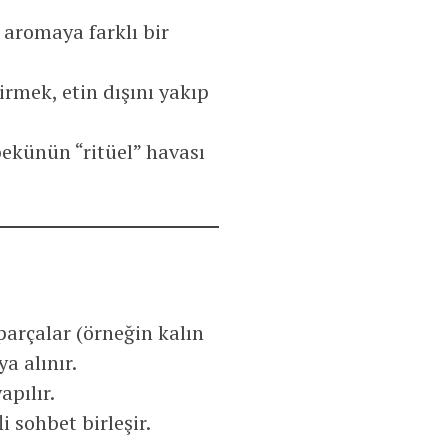
 aromaya farklı bir
irmek, etin dışını yakıp
bekünün “ritüel” havası
parçalar (örneğin kalın
a alınır.
apılır.
 sohbet birleşir.