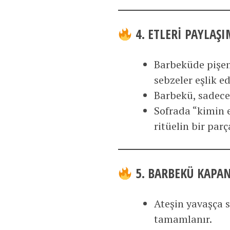
4. ETLERI PAYLAŞ
Barbeküde pişen 
sebzeler eşlik ed
Barbekü, sadece
Sofrada “kimin e
ritüelin bir parç
5. BARBEKÜ KAPAN
Ateşin yavaşça s
tamamlanır.