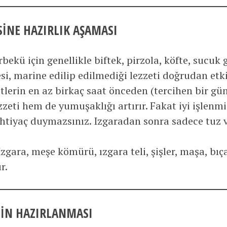
SINE HAZIRLIK AŞAMASI
bekü için genellikle biftek, pirzola, köfte, sucuk 
tesi, marine edilip edilmediği lezzeti doğrudan etki
tlerin en az birkaç saat önceden (tercihen bir g
zeti hem de yumuşaklığı artırır. Fakat iyi işlenmiş
htiyaç duymazsınız. Izgaradan sonra sadece tuz v
zgara, meşe kömürü, ızgara teli, şişler, maşa, bıça
r.
NIN HAZIRLANMASI