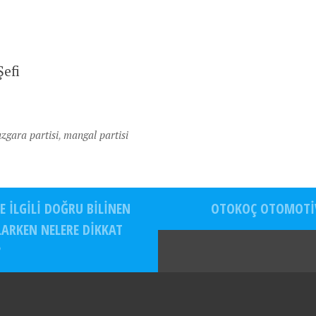
Şefi
ızgara partisi
,
mangal partisi
E ILGILI DOĞRU BILINEN
OTOKOÇ OTOMOTIV
LARKEN NELERE DIKKAT
?