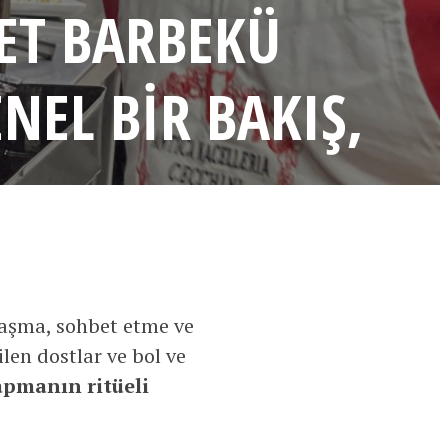
ET BARBEKÜ
EL BIR BAKIŞ,
laşma, sohbet etme ve
len dostlar ve bol ve
apmanın ritüeli