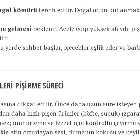
ngal kömürü
tercih edilir. Doğal odun kullanmak
ne gelmesi
beklenir. Acele edip yüksek alevde piş
lir.
yerde sohbet başlar, içecekler eşlik eder ve bar
ELERI PIŞIRME SÜRECI
rasına dikkat edilir. Önce daha uzun süre isteyen 
ndan daha hızlı pişen ürünler (köfte, sucuk) ızgaray
lmez; mühürleme ve lezzet için kontrollü çevirme y
le etin cızırdayan sesi, dumanın kokusu ve keyifli