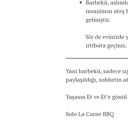
Barbekü, aslınd
insanların ateş 
gelmiştir.
Siz de evinizde
irtibata geçiniz
Yani barbekü, sadece ı
paylaşıldığı, sohbetin at
Yaşasın Et ve Et’e gönül 
Solo La Carne BBQ