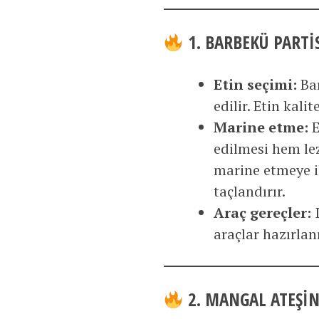
1. BARBEKÜ PARTI
Etin seçimi:
Bar
edilir. Etin kali
Marine etme:
E
edilmesi hem lez
marine etmeye i
taçlandırır.
Araç gereçler:
I
araçlar hazırlanı
2. MANGAL ATEŞI