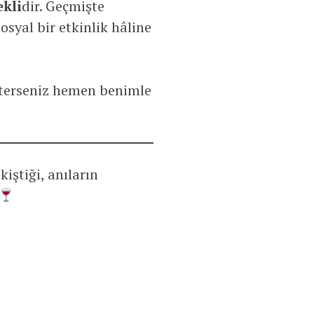
kli
dir. Geçmişte
syal bir etkinlik hâline
isterseniz hemen benimle
kiştiği, anıların