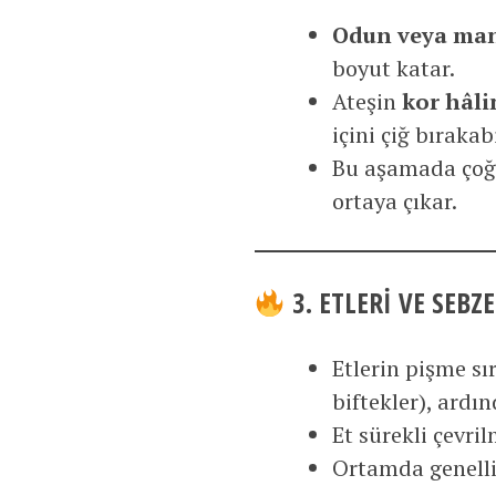
Odun veya ma
boyut katar.
Ateşin
kor hâli
içini çiğ bırakabi
Bu aşamada çoğu 
ortaya çıkar.
3. ETLERI VE SEBZ
Etlerin pişme sı
biftekler), ardı
Et sürekli çevri
Ortamda genellik