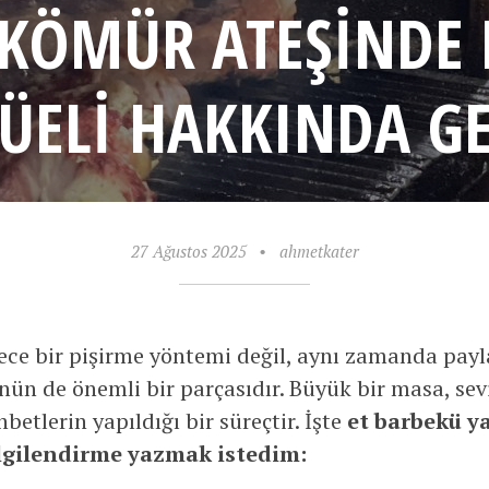
 KÖMÜR ATEŞINDE 
ELI HAKKINDA GEN
27 Ağustos 2025
•
ahmetkater
ce bir pişirme yöntemi değil, aynı zamanda pay
ün de önemli bir parçasıdır. Büyük bir masa, sevi
betlerin yapıldığı bir süreçtir. İşte
et barbekü y
lgilendirme
yazmak istedim: