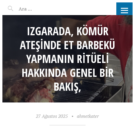
AHMET KATER KÖMÜR
ATEŞINDE BARBEKÜ, IZGARA,
IZGARADA, KÖMÜR
MANGAL PARTISI
ATEŞINDE ET BARBEKÜ
HIZMETLERI
YAPMANIN RITÜELI
HAKKINDA GENEL BIR
BAKIŞ,
27 Ağustos 2025
•
ahmetkater