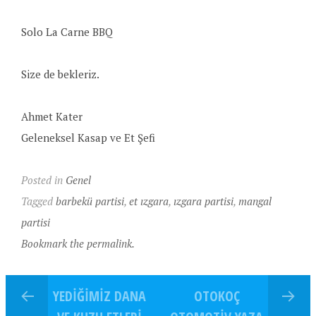
Solo La Carne BBQ
Size de bekleriz.
Ahmet Kater
Geleneksel Kasap ve Et Şefi
Posted in
Genel
Tagged
barbekü partisi
,
et ızgara
,
ızgara partisi
,
mangal
partisi
Bookmark the permalink.
YEDIĞIMIZ DANA
OTOKOÇ