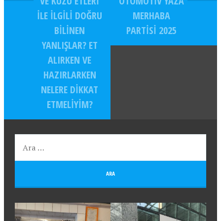
VE KUZU ETLERI
OTOMOTIV YAZA
ILE ILGILI DOĞRU
MERHABA
BILINEN
PARTISI 2025
YANLIŞLAR? ET
ALIRKEN VE
HAZIRLARKEN
NELERE DIKKAT
ETMELIYIM?