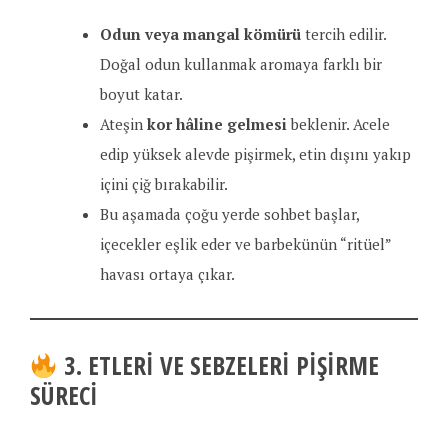
Odun veya mangal kömürü
tercih edilir.
Doğal odun kullanmak aromaya farklı bir
boyut katar.
Ateşin
kor hâline gelmesi
beklenir. Acele
edip yüksek alevde pişirmek, etin dışını yakıp
içini çiğ bırakabilir.
Bu aşamada çoğu yerde sohbet başlar,
içecekler eşlik eder ve barbekünün “ritüel”
havası ortaya çıkar.
3. ETLERI VE SEBZELERI PIŞIRME
SÜRECI