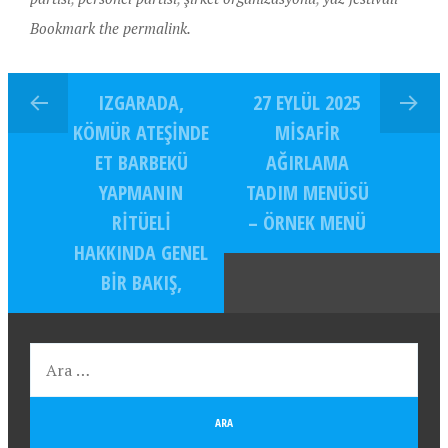
Bookmark the permalink.
IZGARADA,
27 EYLÜL 2025
KÖMÜR ATEŞINDE
MISAFIR
ET BARBEKÜ
AĞIRLAMA
YAPMANIN
TADIM MENÜSÜ
RITÜELI
– ÖRNEK MENÜ
HAKKINDA GENEL
BIR BAKIŞ,