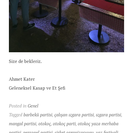
Size de bekleriz.
Ahmet Kater
Geleneksel Kasap ve Et Şefi
Posted in
Genel
Tagged
barbekü partisi
,
çalışan ızgara partisi
,
ızgara partisi
,
mangal partisi
,
otokoç
,
otokoç parti
,
otokoç yaza merhaba
partisi
,
personel partisi
,
şirket organizasyonu
,
yaz festivali