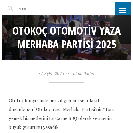
AHMET KATER KÖMÜR
ATEŞINDE BARBEKÜ, IZGARA,
OTOKOÇ OTOMOTIV YAZA
MANGAL PARTISI
MERHABA PARTISI 2025
HIZMETLERI
22 Eylül 2025
•
ahmetkater
Otokoç bünyesinde her yıl geleneksel olarak
düzenlenen “Otokoç Yaza Merhaba Partisi’nin” tüm
yemek hizmetlerini La Carne BBQ olarak vermenin
büyük gururunu yaşadık.